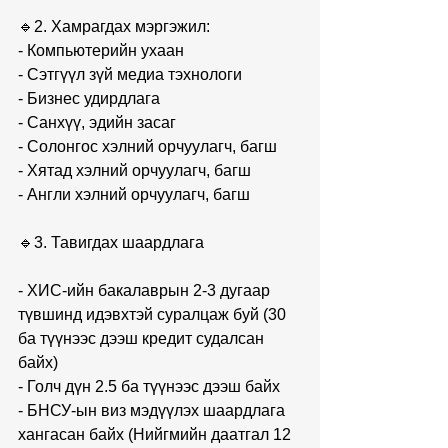
🔹2. Хамрагдах мэргэжил:
- Компьютерийн ухаан
- Сэтгүүл зүй медиа тэхнологи
- Бизнес удирдлага
- Санхүү, эдийн засаг
- Солонгос хэлний орчуулагч, багш
- Хятад хэлний орчуулагч, багш
- Англи хэлний орчуулагч, багш
🔹3. Тавигдах шаардлага
- ХИС-ийн бакалаврын 2-3 дугаар 
түвшинд идэвхтэй суралцаж буй (30 
ба түүнээс дээш кредит судалсан 
байх)
- Голч дүн 2.5 ба түүнээс дээш байх
- БНСУ-ын виз мэдүүлэх шаардлага 
хангасан байх (Нийгмийн даатгал 12 