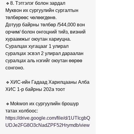
🔹8. Тэтгэлэг болон зардал
Муквон их сургуулийн сургалтын 
төлбөрөөс чөлөөгдөнө.
Дотуур байрны төлбөр /544,000 вон 
орчим/ болон онгоцний тийз, визний 
хураамжыг оюутан хариуцна.
Суралцах хугацааг 1 улирал 
суралцах эсвэл 2 улирал дараалан 
суралцах аль нэгийг оюутан өөрөө 
сонгоно.
🔹ХИС-ийн Гадаад Харилцааны Алба
ХИС 1-р байрны 202а тоот
🔹Mokwon их сургуулийн брошур 
татах холбоос:
https://drive.google.com/file/d/1UTIcgbQ
UDJe2FG8O3cNadZPF52Hrymdb/view