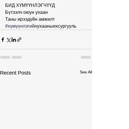
БИД ХҮМҮҮНЛЭГЧҮҮД
Бүтээлч оюун ухаан
Таны ирээдүйн амжилт
#хүмүүнлэгии
̆нухааныихсургууль
See All
Recent Posts