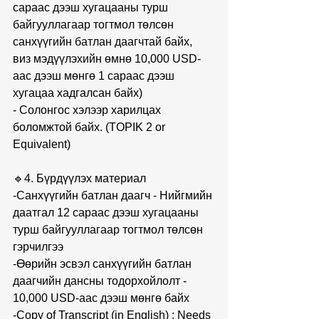
сараас дээш хугацааны турш 
байгууллагаар тогтмол төлсөн 
санхүүгийн батлан даагчтай байх, 
виз мэдүүлэхийн өмнө 10,000 USD-
аас дээш мөнгө 1 сараас дээш 
хугацаа хадгалсан байх)
- Солонгос хэлээр харилцах 
боломжтой байх. (TOPIK 2 or 
Equivalent)
🔹4. Бүрдүүлэх материал
-Санхүүгийн батлан даагч - Нийгмийн 
даатгал 12 сараас дээш хугацааны 
турш байгууллагаар тогтмол төлсөн 
гэрчилгээ 
-Өөрийн эсвэл санхүүгийн батлан 
даагчийн дансны тодорхойлолт - 
10,000 USD-аас дээш мөнгө байх
-Copy of Transcript (in English) : Needs 