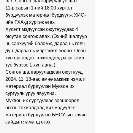
🔹7. Сонгон шалгаруулах үе шат
11-р сарын 1-ний 18:00 хүртэл 
бүрдүүлэх материал бүрдүүлж ХИС-
ийн ГХА-д хүргэж өгөх
Хүсэлт мэдүүлсэн оюутнуудаас 4 
оюутан сонгож авах. (Эхний шалгуур 
нь санхүүгий боломж, дараа нь голч 
дүн, дараа нь мэргэжил болно. Олон 
хүн өрсөлдөх тохиолдолд мэргэжил 
тус бүрээс 1 хүн авна.)
Сонгон шалгаруулагдсан оюутнууд 
2024. 11. 18-аас өмнө амжиж нэмэлт 
материал бүрдүүлэн Муквон их 
сургууль уруу явуулна.
Муквон их сургуулиас зөвшөөрөл 
өгсөн тохиолдолд виз мэдүүлэх 
материал бүрдүүлэн БНСУ-ын элчин 
сайдын яаманд өгөх.