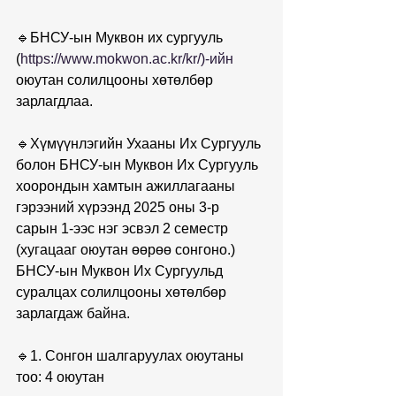
🔹БНСУ-ын Муквон их сургууль 
(
https://www.mokwon.ac.kr/kr/)-ийн
оюутан солилцооны хөтөлбөр 
зарлагдлаа.
🔹Хүмүүнлэгийн Ухааны Их Сургууль 
болон БНСУ-ын Муквон Их Сургууль 
хоорондын хамтын ажиллагааны 
гэрээний хүрээнд 2025 оны 3-р 
сарын 1-ээс нэг эсвэл 2 семестр 
(хугацааг оюутан өөрөө сонгоно.) 
БНСУ-ын Муквон Их Сургуульд 
суралцах солилцооны хөтөлбөр 
зарлагдаж байна.
🔹1. Сонгон шалгаруулах оюутаны ​​
тоо: 4 оюутан