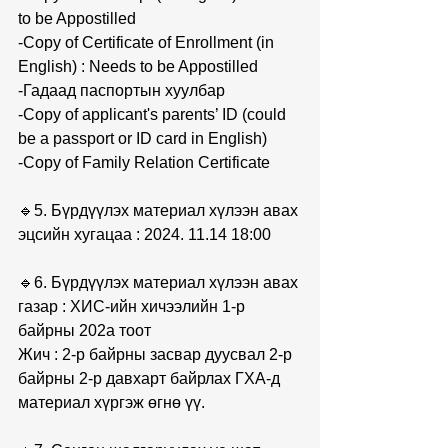
to be Appostilled
-Copy of Certificate of Enrollment (in 
English) : Needs to be Appostilled
-Гадаад паспортын хуулбар
-Copy of applicant's parents’ ID (could 
be a passport or ID card in English)
-Copy of Family Relation Certificate
🔹5. Бүрдүүлэх материал хүлээн авах 
эцсийн хугацаа : 2024. 11.14 18:00
🔹6. Бүрдүүлэх материал хүлээн авах 
газар : ХИС-ийн хичээлийн 1-р 
байрны 202а тоот
Жич : 2-р байрны засвар дуусвал 2-р 
байрны 2-р давхарт байрлах ГХА-д 
материал хүргэж өгнө үү.