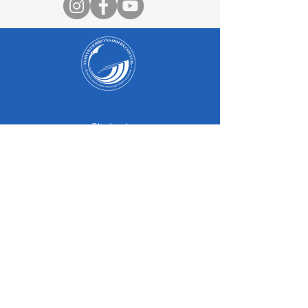
Student
Parents
Graduates
Student life
Accreditation
Research