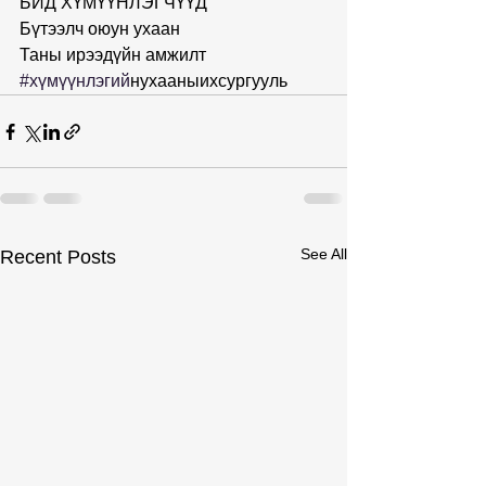
БИД ХҮМҮҮНЛЭГЧҮҮД
Бүтээлч оюун ухаан
Таны ирээдүйн амжилт
#хүмүүнлэгии
̆нухааныихсургууль
See All
Recent Posts