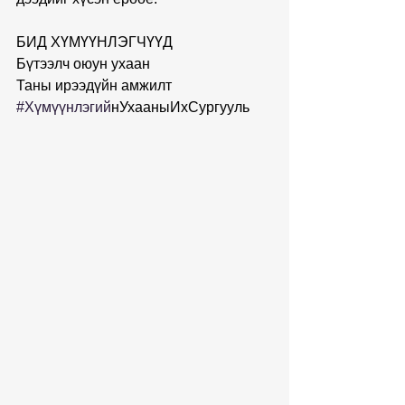
БИД ХҮМҮҮНЛЭГЧҮҮД
Бүтээлч оюун ухаан
Таны ирээдүйн амжилт
#Хүмүүнлэгии
̆нУхааныИхСургууль