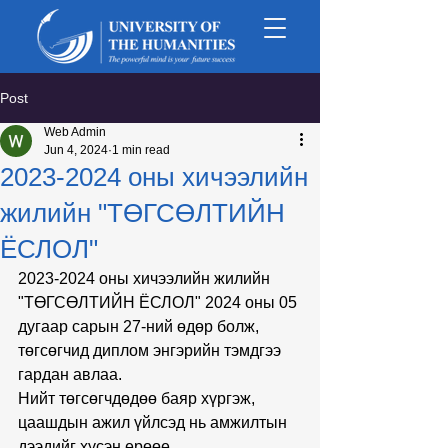
Post
Web Admin
Jun 4, 2024
1 min read
2023-2024 оны хичээлийн
жилийн "ТӨГСӨЛТИЙН
ЁСЛОЛ"
2023-2024 оны хичээлийн жилийн 
"ТӨГСӨЛТИЙН ЁСЛОЛ" 2024 оны 05 
дугаар сарын 27-ний өдөр болж, 
төгсөгчид диплом энгэрийн тэмдгээ 
гардан авлаа.
Нийт төгсөгчдөдөө баяр хүргэж, 
цаашдын ажил үйлсэд нь амжилтын 
дээдийг хүсэн ерөөе.