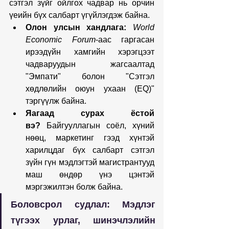
сэтгэл зүйг ойлгох чадвар нь орчин 
үеийн бүх салбарт үгүйлэгдэж байна.
Олон улсын хандлага:
World 
Economic Forum
-аас гаргасан 
ирээдүйн хамгийн хэрэгцээт 
чадваруудын жагсаалтад 
"Эмпати" болон "Сэтгэл 
хөдлөлийн оюун ухаан (EQ)" 
тэргүүлж байна.
Яагаад сурах ёстой 
вэ?
 Байгууллагын соёл, хүний 
нөөц, маркетинг гээд хүнтэй 
харилцдаг бүх салбарт сэтгэл 
зүйн гүн мэдлэгтэй магистрантууд 
маш өндөр үнэ цэнтэй 
мэргэжилтэн болж байна. 
Боловсрол судлал: Мэдлэг 
түгээх урлаг, шинэчлэлийн 