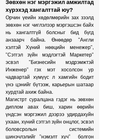
Зөвхөн нэг мэргэжил амжилтад 
хүрэхэд хангалттай юу?
Орчин үеийн хөдөлмөрийн зах зээлд 
зөвхөн нэг чиглэлээр мэргэшсэн байх 
нь хангалтгүй болсныг бид бүгд 
анзаарч байна. Өнөөдөр "Англи 
хэлтэй Хүний нөөцийн менежер", 
"Сэтгэл зүйн мэдлэгтэй Маркетер" 
эсвэл "Бизнесийн мэдрэмжтэй 
Инженер" гэх мэт хосолсон ур 
чадвартай хүмүүс л хамгийн бодит 
үнэ цэнийг бүтээж, карьерын шатаар 
хурдтай ахиж байна.
Магистрт суралцана гэдэг нь зөвхөн 
диплом авах биш, харин өөрийн 
үндсэн мэргэжил дээрээ удирдахуйн 
ухаан, хүний сэтгэл зүйн онцлог, эсвэл 
боловсролын системийн 
шинэчлэлийг "нэмэлт хүч"  болгон 