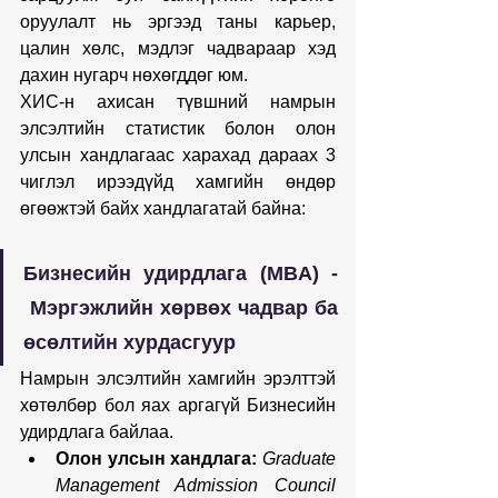
оруулалт нь эргээд таны карьер, 
цалин хөлс, мэдлэг чадвараар хэд 
дахин нугарч нөхөгддөг юм. 
ХИС-н ахисан түвшний намрын 
элсэлтийн статистик болон олон 
улсын хандлагаас харахад дараах 3 
чиглэл ирээдүйд хамгийн өндөр 
өгөөжтэй байх хандлагатай байна:
Бизнесийн удирдлага (MBA) - 
 Мэргэжлийн хөрвөх чадвар ба 
өсөлтийн хурдасгуур
Намрын элсэлтийн хамгийн эрэлттэй 
хөтөлбөр бол яах аргагүй Бизнесийн 
удирдлага байлаа.
Олон улсын хандлага:
Graduate 
Management Admission Council 