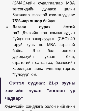
(GMAC)
-ийн судалгаагаар MBA 
төгсөгчдийн дундаж цалин 
бакалавр зэрэгтэй ажилтнуудаас 
75%-иар өндөр
 байдаг.
Яагаад сурах ёстой 
вэ?
 Дэлхийн топ компаниудын 
Гүйцэтгэх захирлуудын (CEO) 40 
гаруй хувь нь MBA зэрэгтэй 
байна. Энэ бол зөвхөн 
удирдахуйн ухаан биш, 
стратегийн сэтгэлгээ, бизнесийн 
харилцааг шинэ түвшинд гаргах 
"түлхүүр" юм.
Сэтгэл судлал: 21-р зууны 
хамгийн чухал "зөөлөн ур 
чадвар"
Хүмүүсийн хандлага болон нийгмийн 