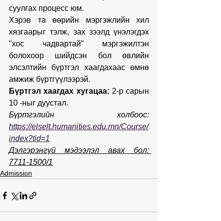
суулгах процесс юм.
Хэрэв та өөрийн мэргэжлийн хил 
хязгаарыг тэлж, зах зээлд үнэлэгдэх 
"хос чадвартай" мэргэжилтэн 
болохоор шийдсэн бол өвлийн 
элсэлтийн бүртгэл хаагдахаас өмнө 
амжиж бүртгүүлээрэй.
Бүртгэл хаагдах хугацаа:
 2-р сарын 
10 -ныг дуустал.
Бүртгэлийн холбоос: 
https://elselt.humanities.edu.mn/Course/
index?tid=1
Дэлгэрэнгүй мэдээлэл авах бол: 
7711-1500/1
Admission