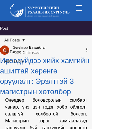
Post
All Posts
Gerelmaa Batsaikhan
All Posts
Feb 2
2 min read
Ирээдүйдээ хийх хамгийн
Admission
ашигтай хөрөнгө
оруулалт: Эрэлттэй 3
магистрын хөтөлбөр
Өнөөдөр боловсролын салбарт 
чанар, үнэ цэн гэдэг хоёр ойлголт 
салшгүй холбоотой болсон. 
Магистрын зэрэг хамгаалахад 
зарцуулж буй санхүүгийн хөрөнгө 