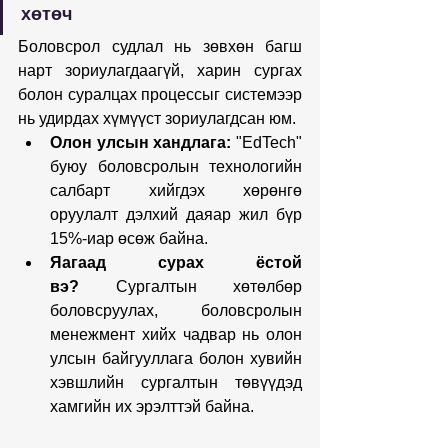
хөтөч
Боловсрол судлал нь зөвхөн багш 
нарт зориулагдаагүй, харин сургах 
болон суралцах процессыг системээр 
нь удирдах хүмүүст зориулагдсан юм.
Олон улсын хандлага:
 "EdTech" 
буюу боловсролын технологийн 
салбарт хийгдэх хөрөнгө 
оруулалт дэлхий даяар жил бүр 
15%-иар өсөж байна.
Яагаад сурах ёстой 
вэ?
 Сургалтын хөтөлбөр 
боловсруулах, боловсролын 
менежмент хийх чадвар нь олон 
улсын байгууллага болон хувийн 
хэвшлийн сургалтын төвүүдэд 
хамгийн их эрэлттэй байна.