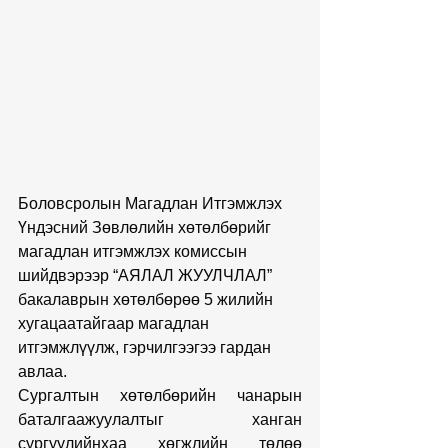
Боловсролын Магадлан Итгэмжлэх 
Үндэсний Зөвлөлийн хөтөлбөрийг 
магадлан итгэмжлэх комиссын 
шийдвэрээр “АЯЛАЛ ЖУУЛЧЛАЛ” 
бакалаврын хөтөлбөрөө 5 жилийн 
хугацаатайгаар магадлан 
итгэмжлүүлж, гэрчилгээгээ гардан 
авлаа.
Сургалтын хөтөлбөрийн чанарын 
баталгаажуулалтыг ханган 
сургуулийнхаа хөгжлийн төлөө 