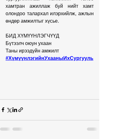
хамтран ажиллаж буй нийт хамт 
олондоо талархал илэрхийлж, ажлын 
өндөр амжилтыг хүсье.
БИД ХҮМҮҮНЛЭГЧҮҮД
Бүтээлч оюун ухаан
Таны ирээдүйн амжилт
#ХүмүүнлэгийнУхааныИхСургууль