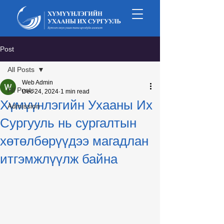
Post
All Posts
Web Admin
All Posts
Dec 24, 2024
1 min read
Хүмүүнлэгийн Ухааны Их
Admission
Сургууль нь сургалтын
хөтөлбөрүүдээ магадлан
итгэмжлүүлж байна