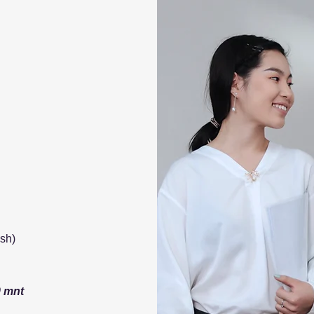
sh)
0 mnt