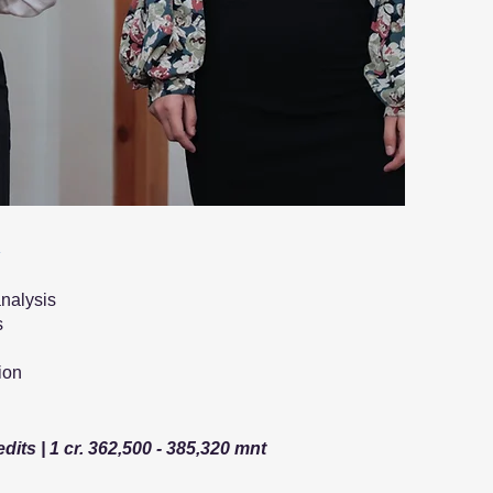
R
nalysis
s
ion
dits | 1 cr. 362,500 - 385,320 mnt