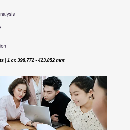
nalysis
s
ion
its | 1 cr. 398,772 - 423,852 mnt