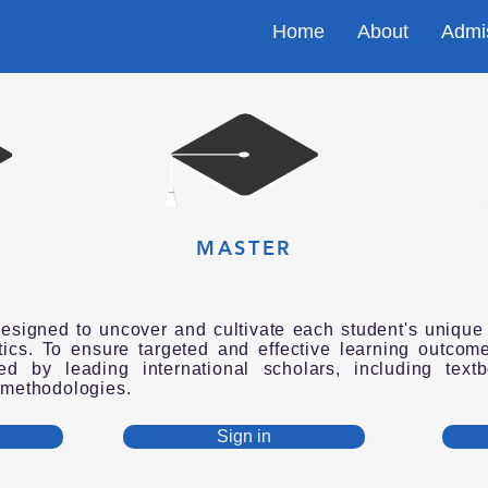
Home
About
Admi
MASTER
R
designed to uncover and cultivate each student's unique p
stics. To ensure targeted and effective learning outcom
ed by leading international scholars, including textb
 methodologies.
Sign in