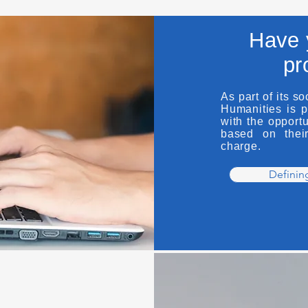
Have 
pr
As part of its so
Humanities is p
with the opportu
based on their
charge.
Defining