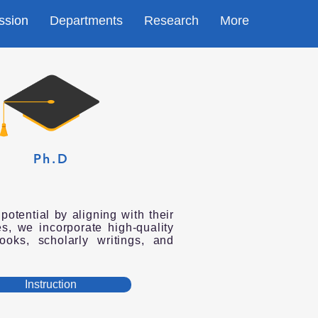
ssion
Departments
Research
More
Ph.D
otential by aligning with their
es, we incorporate high-quality
ooks, scholarly writings, and
Instruction