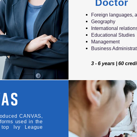
Doctor
Foreign languages, a
Geography
International relation
Educational Studies
Management
Business Administrat
3 - 6 years | 60 cred
ntroduced CANVAS,
tforms used in the
s top Ivy League