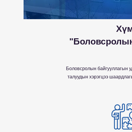
Хүм
"Боловсролын
Боловсролын байгууллагын уд
талуудын хэрэгцээ шаардлагы