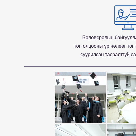
Боловсролын байгуулл
тогтолцооны үр нөлөөг тог
суурилсан тасралтгүй с