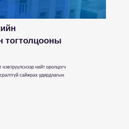
лийн
н тогтолцооны
 нэвтрүүлснээр нийт оролцогч
асралтгүй сайжрах удирдлагын