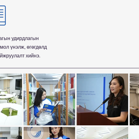
агын удирдлагын
тмол үнэлж, өгөгдөлд
айжруулалт хийнэ.