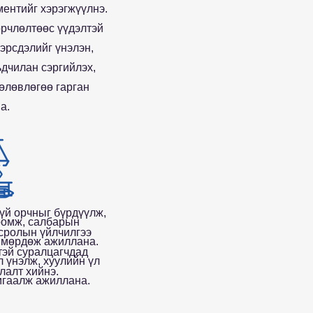
ентийг хэрэгжүүлнэ.
рчлөлтөөс үүдэлтэй
эрсдэлийг үнэлэн,
ьдчилан сэргийлэх,
өлөвлөгөө гарган
а.
үй орчныг бүрдүүлж,
оомж, салбарын
сролын үйлчилгээ
 мөрдөж ажиллана.
этэй суралцагчдад
 үнэлж, хуулийн үл
лалт хийнэ.
мгаалж ажиллана.