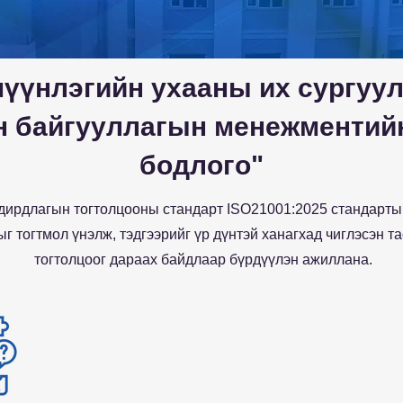
үүнлэгийн ухааны их сургуу
 байгууллагын менежментий
бодлого"
ирдлагын тогтолцооны стандарт ISO21001:2025 стандартыг
г тогтмол үнэлж, тэдгээрийг үр дүнтэй ханагхад чиглэсэн т
тогтолцоог дараах байдлаар бүрдүүлэн ажиллана.