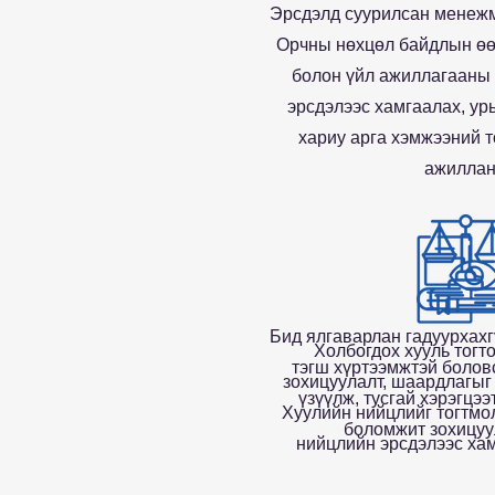
Эрсдэлд суурилсан менежм
Орчны нөхцөл байдлын өө
болон үйл ажиллагааны 
эрсдэлээс хамгаалах, ур
хариу арга хэмжээний т
ажиллан
Бид ялгаварлан гадуурхахг
Холбогдох хууль тогт
тэгш хүртээмжтэй болов
зохицуулалт, шаардлагыг
үзүүлж, тусгай хэрэгцэ
Хуулийн нийцлийг тогтмол
боломжит зохицуу
нийцлийн эрсдэлээс ха