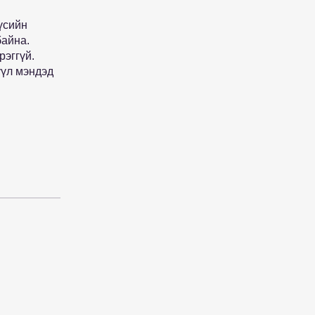
үсийн
байна.
рэггүй.
үүл мэндэд