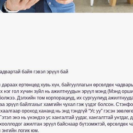
адвартай байя гэвэл эрүүл бай
 дараах ертөнцөд хувь хүн, байгууллагын өрсөлдөх чадвар
х нэг гол хүчин зүйл нь ажилтнуудын эрүүл мэнд (Мэнд орш
 болжээ. Дэлхийн том корпорациуд, их сургуулиуд ажилтнууд
аа эрүүл байлгахыг хамгийн чухал гэж үздэг болсон. Стэнф
хаалгаар ороход хананд нь энд тэндгүй “Ус уу” гэсэн зөвлөг
Гэтэл энэ нь үнэндээ ус хангалтай уудаг, хангалттай унтдаг, 
в хооллодог ажилтан эрүүл байснаар бүтээмжтэй, өрсөлдөх 
 энгийн логик юм.