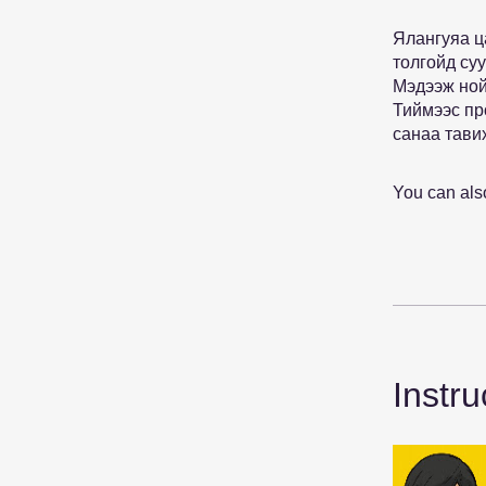
Ялангуяа ц
толгойд су
Мэдээж ной
Тиймээс пр
санаа тавих
You can also
Instru