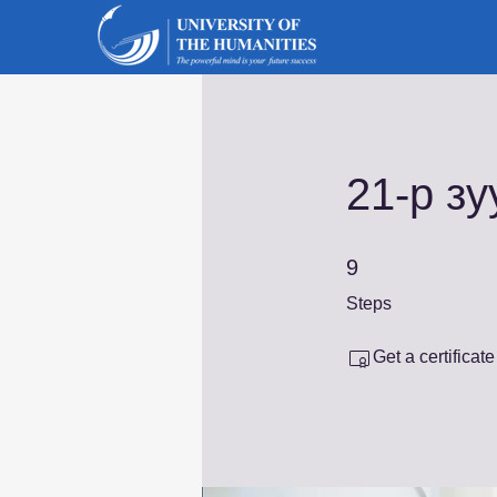
21-р з
9 Steps
9
Steps
Get a certificat