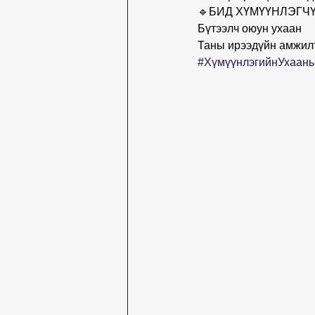
🔹БИД ХҮМҮҮНЛЭГЧҮ
Бүтээлч оюун ухаан
Таны ирээдүйн амжил
#ХүмүүнлэгийнУхаан