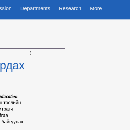
ssion
Departments
Research
More
ирдах
𝒂𝒕𝒊𝒐𝒏 
лон улсын төслийн 
мтрагч 
гаа 
 байгуулах 