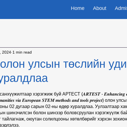
Home
About
Admi
, 2024
1 min read
олон улсын төслийн уд
хуралдлаа
илтаар хэрэгжиж буй АРТЕСТ (𝑨𝑹𝑻𝑬𝑺𝑻 - 𝑬𝒏𝒉𝒂𝒏𝒄𝒊𝒏𝒈 𝒆𝒅𝒖𝒄
𝑯𝒖𝒎𝒂𝒏𝒊𝒕𝒊𝒆𝒔 𝒗𝒊𝒂 𝑬𝒖𝒓𝒐𝒑𝒆𝒂𝒏 𝑺𝑻𝑬𝑴 𝒎𝒆𝒕𝒉𝒐𝒅𝒔 𝒂𝒏𝒅 𝒕𝒐𝒐𝒍𝒔 𝒑𝒓𝒐𝒋𝒆𝒄𝒕) о
 оны 02 дугаар сарын 02-ны өдөр хуралдлаа. Уулзалтаар ха
ын шинэчилсэн болон шинээр боловсруулан хэрэгжүүлж бай
 тайлагнаж, оюутан солилцооны хөтөлбөрийг хэрхэн зохион
эрлэлээ.   