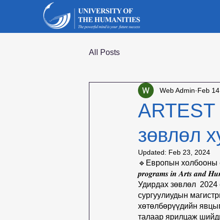
All Posts
Web Admin
Feb 14
ARTEST 
зөвлөл 
Updated:
Feb 23, 2024
🔹Европын холбооны санхүүж
𝒑𝒓𝒐𝒈𝒓𝒂𝒎𝒔 𝒊𝒏 𝑨𝒓𝒕𝒔 𝒂𝒏𝒅 
Удирдах зөвлөл  2024
сургуулиудын магистр
хөтөлбөрүүдийн явцыг
талаар ярилцаж шийдв