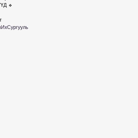
ҮД 🔹
т
ыИхСургууль