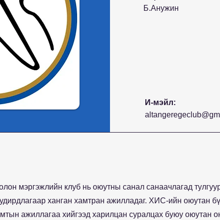
Б.Анужин
И-мэйл:
altangeregeclub@gm
лон мэргэжлийн клуб нь оюутны санал санаачлагад тулгуур
 удирдлагаар ханган хамтран ажилладаг. ХИС-ийн оюутан б
хамтын ажиллагаа хийгээд харилцан суралцах буюу оюутан 