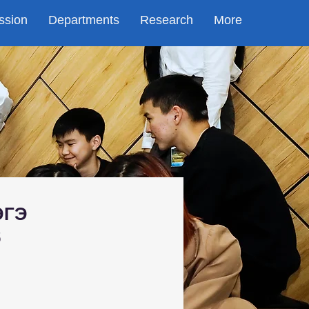
ssion
Departments
Research
More
ЭГЭ
б