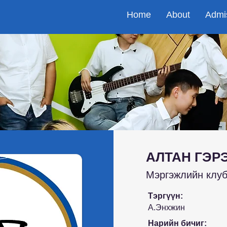
Home
About
Admi
АЛТАН ГЭР
Мэргэжлийн клу
Тэргүүн:
А.Энхжин
Нарийн бичиг: