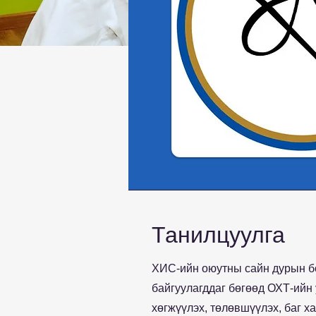
Танилцуулга
ХИС-ийн оюутны сайн дурын бо
байгуулагддаг бөгөөд ОХТ-ийн
хөгжүүлэх, төлөвшүүлэх, баг 