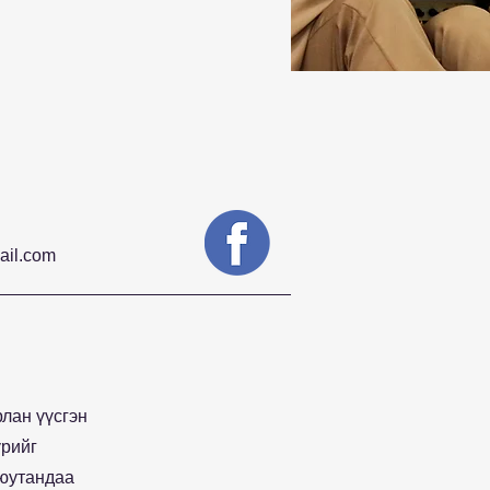
ail.com
лан үүсгэн
үрийг
оюутандаа