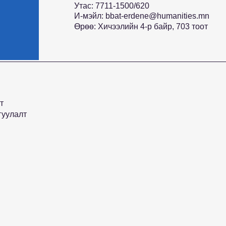
Утас: 7711-1500/620
И-мэйл:
bbat-erdene@humanities.mn
Өрөө: Хичээлийн 4-р байр, 703 тоот
т
гуулалт