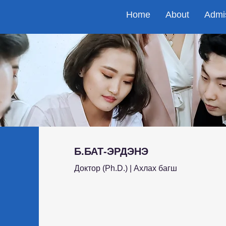
Home
About
Admi
Б.БАТ-ЭРДЭНЭ
Доктор (Ph.D.) | Ахлах багш