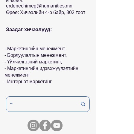
И-мэйл:
erdenechimeg@humanities.mn
Өрөө: Хичээлийн 4-р байр, 802 тоот
Заадаг хичээлүүд:
- Маркетингийн менежмент,
- Борлуулалтын менежмент,
- Үйлчилгээний маркетинг,
- Маркетингийн идэвхжүүлэлтийн
менежмент
- Интернэт маркетинг