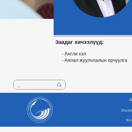
Заадаг хичээлүүд:
- Англи хэл
- Аялал жуулчлалын орчуулга
A
Stud
Ne