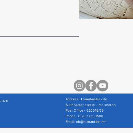
Address: Ulaanbaatar city,
tion
Sukhbaatar
district
, 8th khoroo
Post Office - 210646/53
e
Phone: +976 7711-1500
Email:
uh@humanities.mn