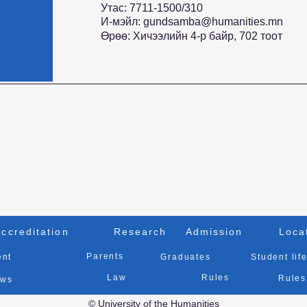
Утас: 7711-1500/310
И-мэйл:
gundsamba@humanities.mn
Өрөө: Хичээлийн 4-р байр, 702 тоот
ccreditation
Research
Admission
Loca
Parents
ent
Graduates
Student lif
Law
Rules
Rules
ws
© University of the Humanities