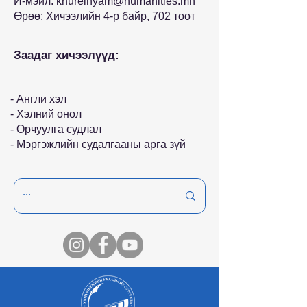
И-мэйл:
khurelnyam@humanities.mn
Өрөө: Хичээлийн 4-р байр, 702 тоот
Заадаг хичээлүүд:
- Англи хэл
- Хэлний онол
- Орчуулга судлал
- Мэргэжлийн судалгааны арга зүй