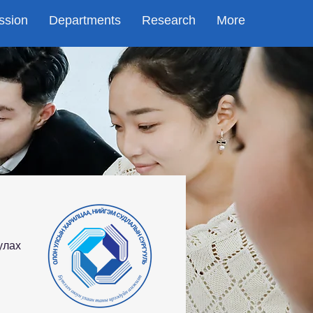
ssion
Departments
Research
More
улах