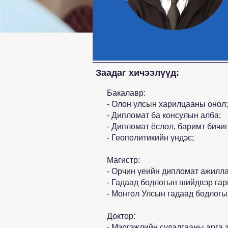
Заадаг хичээлүүд:
Бакалавр:
- Олон улсын харилцааны онол;
- Дипломат ба консулын алба;
- Дипломат ёслол, баримт бичиг
- Геополитикийн үндэс;
Магистр:
- Орчин үеийн дипломат ажилла
- Гадаад бодлогын шийдвэр гар
- Монгол Улсын гадаад бодлогы
Доктор:
- Мэргэжлийн судалгааны арга з