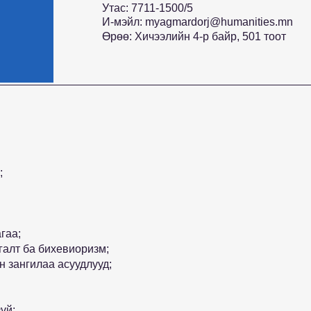
Утас: 7711-1500/5
И-мэйл:
myagmardorj@humanities.mn
Өрөө: Хичээлийн 4-р байр, 501 тоот
;
гаа;
галт ба бихевиоризм;
н зангилаа асуудлууд;
үй;