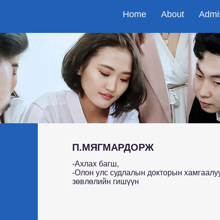
Home
About
Admi
П.МЯГМАРДОРЖ
-Ахлах багш,
-Олон улс судлалын докторын хамгаалу
зөвлөлийн гишүүн