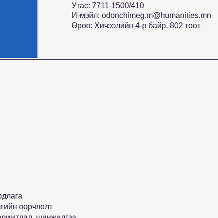
Утас: 7711-1500/410
И-мэйл:
odonchimeg.m@humanities.mn
Өрөө: Хичээлийн 4-р байр, 802 тоот
рдлага
егийн өөрчлөлт
баримтлал, шинжилгээ