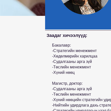
Заадаг хичээлүүд:
Бакалавр:
-Стратегийн менежмент
-Хөдөлмөрийн харилцаа
-Судалгааны арга зүй
-Төслийн менежмент
-Хүний нөөц
Магистр, доктор:
-Судалгааны арга зүй
-Төслийн менежмент
-Хүний нөөцийн стратегийн уди
-Нийтийн удирдлага дахь страт
-Стратегийн удирдлагын үзэл 