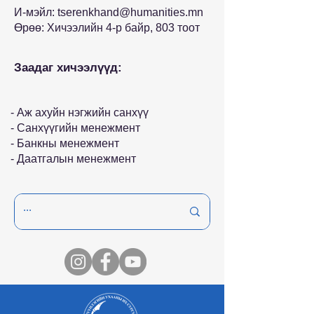
И-мэйл:
tserenkhand@humanities.mn
Өрөө: Хичээлийн 4-р байр, 803 тоот
Заадаг хичээлүүд:
- Аж ахуйн нэгжийн санхүү
- Санхүүгийн менежмент
- Банкны менежмент
- Даатгалын менежмент