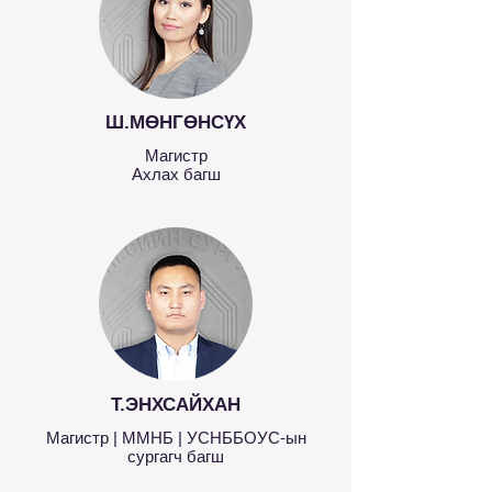
Ш.МӨНГӨНСҮХ
Магистр
Ахлах багш
Т.ЭНХСАЙХАН
Магистр | ММНБ | УСНББОУС-ын
сургагч багш