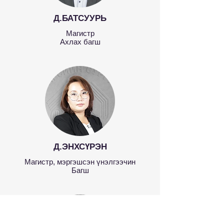
Д.БАТСУУРЬ
Магистр
Ахлах багш
Д.ЭНХСҮРЭН
Магистр, мэргэшсэн үнэлгээчин
Багш