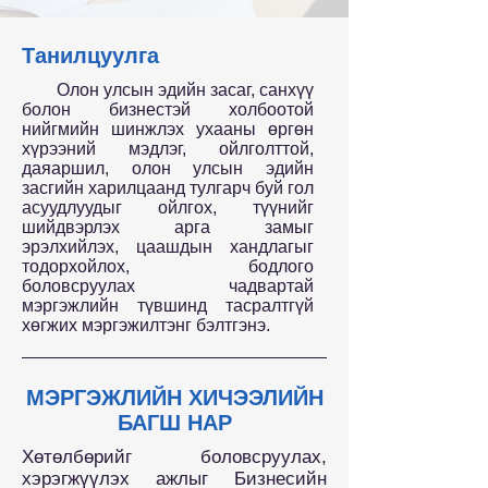
Танилцуулга
Олон улсын эдийн засаг, санхүү
болон бизнестэй холбоотой
нийгмийн шинжлэх ухааны өргөн
хүрээний мэдлэг, ойлголттой,
даяаршил, олон улсын эдийн
засгийн харилцаанд тулгарч буй гол
асуудлуудыг ойлгох, түүнийг
шийдвэрлэх арга замыг
эрэлхийлэх, цаашдын хандлагыг
тодорхойлох, бодлого
боловсруулах чадвартай
мэргэжлийн түвшинд тасралтгүй
хөгжих мэргэжилтэнг бэлтгэнэ.
МЭРГЭЖЛИЙН ХИЧЭЭЛИЙН
БАГШ НАР
Хөтөлбөрийг боловсруулах,
хэрэгжүүлэх ажлыг Бизнесийн