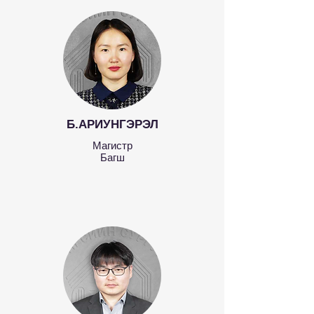
Б.АРИУНГЭРЭЛ
Магистр
Б
агш