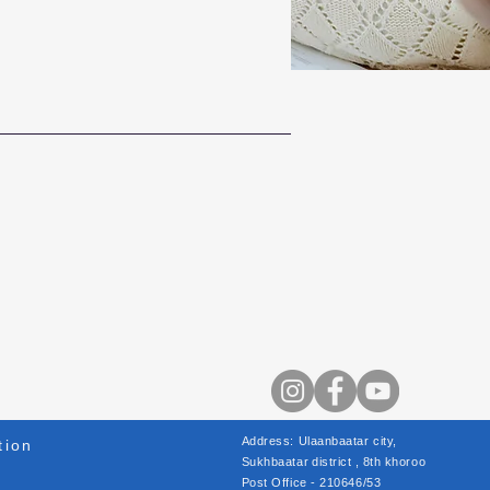
Address: Ulaanbaatar city,
tion
Sukhbaatar
district
, 8th khoroo
Post Office - 210646/53
e