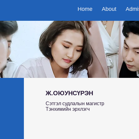
Home
About
Admi
Ж.ОЮУНСҮРЭН
Сэтгэл судлалын магистр
Тэнхимийн эрхлэгч