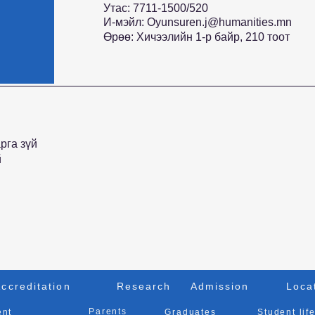
Утас: 7711-1500/520
И-мэйл:
Oyunsuren.j@humanities.mn
Өрөө: Хичээлийн 1-р байр, 210 тоот
рга зүй
й
ccreditation
Research
Admission
Loca
Parents
ent
Graduates
Student lif