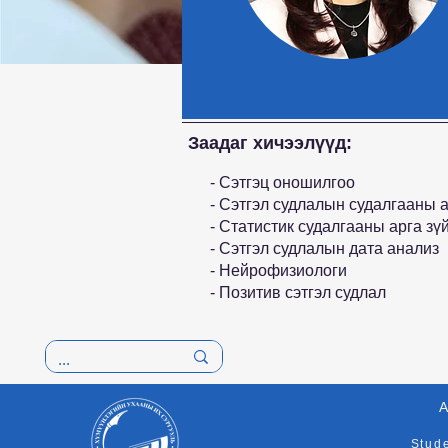
Заадаг хичээлүүд:
- Сэтгэц оношилгоо
- Сэтгэл судлалын судалгааны а
- Статистик судалгааны арга зү
- Сэтгэл судлалын дата анализ
- Hейрофизиологи
- Позитив сэтгэл судлал
A
Stud