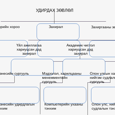
УДИРДАХ ЗӨВЛӨЛ
өрийн хороо
Захирал
Захиргааны з
Үйл ажиллагаа
Академик чиглэл
хариуцсан дэд
хариуцсан дэд
захирал
захирал
знесийн сургууль
Мэдээлэл, харилцааны
Олон улсын ха
менежментийн
нийгэм судла
сургууль
сургууль
знесийн удирдлагын
Компьютерийн ухааны
Олон улс, ни
нхим
тэнхим
судлалын тэ