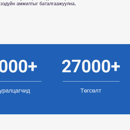
ээдүйн амжилтыг баталгаажуулна.
000+
27000+
уралцагчид
Төгсөлт