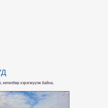
УД
л, хөтөлбөр хэрэгжүүлж байна.