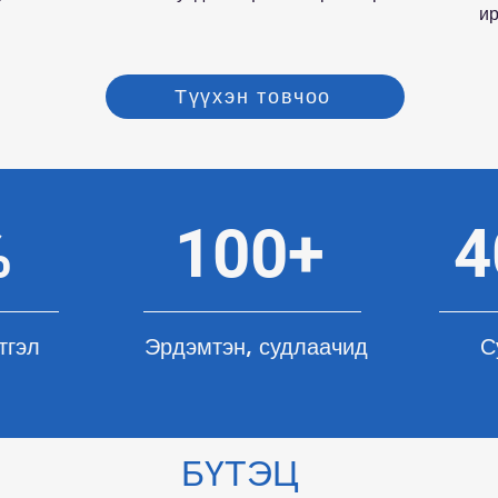
ир
Түүхэн товчоо
%
100+
4
тгэл
Эрдэмтэн, судлаачид
С
БҮТЭЦ