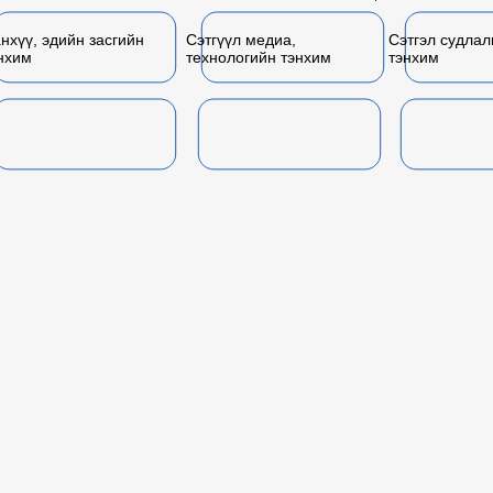
нхүү, эдийн засгийн
Сэтгүүл медиа,
Сэтгэл судла
нхим
технологийн тэнхим
тэнхим