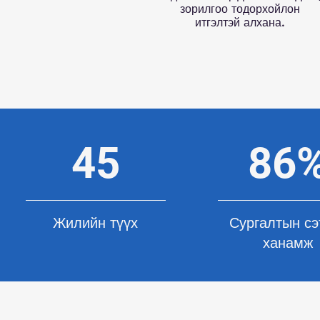
зорилгоо тодорхойлон
итгэлтэй алхана.
45
86
Жилийн түүх
Сургалтын сэ
ханамж