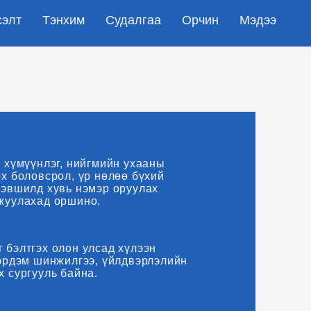
сэлт
Тэнхим
Судалгаа
Орчин
Мэдээ
 хүмүүнлэг, нийгмийн ухааны
х боловсрол, үр нөлөө бүхий
дэвшилд хувь нэмэр оруулах
жуулахад оршино.
 бэлтгэх олон улсад хүлээн
 эрдэм шинжилгээ, үйлдвэрлэлийн
 сургууль байна.