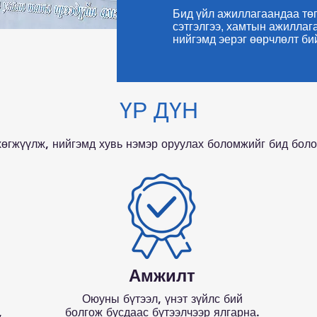
Бид үйл ажиллагаандаа тө
сэтгэлгээ, хамтын ажиллаг
нийгэмд эерэг өөрчлөлт би
ҮР ДҮН
хөгжүүлж, нийгэмд хувь нэмэр оруулах боломжийг бид боло
Амжилт
Оюуны бүтээл, үнэт зүйлс бий
,
болгож бусдаас бүтээлчээр ялгарна.