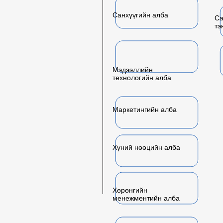
Санхүүгийн алба
Са
тэ
Мэдээллийн
технологийн алба
Маркетингийн алба
Хүний нөөцийн алба
Хөрөнгийн
менежментийн алба