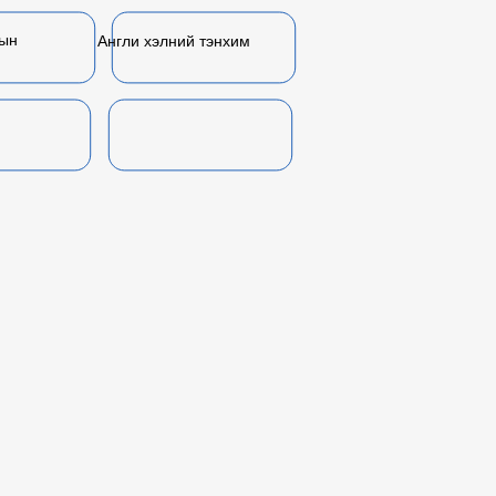
лын
Англи хэлний тэнхим