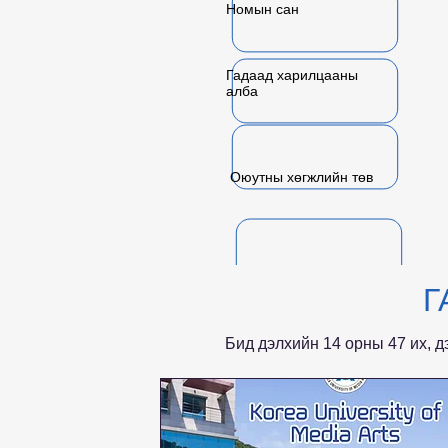
Номын сан
Гадаад харилцааны
алба
Оюутны хөгжлийн төв
Г
Бид дэлхийн 14 орны 47 их, д