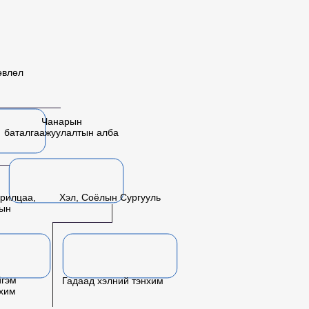
өвлөл
Чанарын
баталгаажуулалтын алба
рилцаа,
Хэл, Соёлын Сургууль
лын
йгэм
Гадаад хэлний тэнхим
нхим