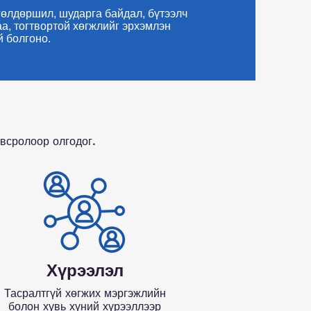
гөлдөршил, шударга байдал, бүтээлч
аа, тогтвортой хөгжлийг эрхэмлэн
й болгоно.
всролоор олгодог.
Хүрээлэл
Тасралтгүй хөгжих мэргэжлийн
болон хувь хүний хүрээллээр