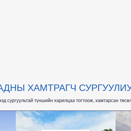
АДНЫ ХАМТРАГЧ СУРГУУЛИ
ээд сургуультай түншийн харилцаа тогтоож, хамтарсан төсө