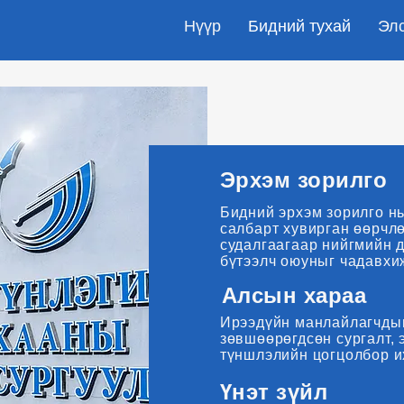
Нүүр
Бидний тухай
Эл
Эрхэм зорилго
Бидний эрхэм зорилго нь
салбарт хувирган өөрчлө
судалгаагаар нийгмийн 
бүтээлч оюуныг чадавхи
Алсын хараа
Ирээдүйн манлайлагчдыг
зөвшөөрөгдсөн сургалт,
түншлэлийн цогцолбор их
Үнэт зүйл