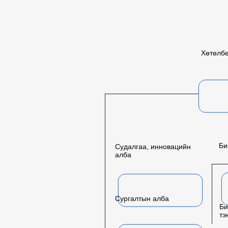
Хөтөлб
Би
Судалгаа, инновацийн
алба
Сургалтын алба
Би
тэ