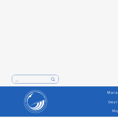
Мага
Оюут
Мэ