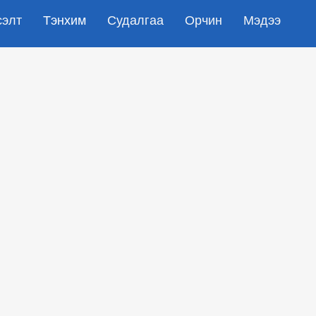
сэлт
Тэнхим
Судалгаа
Орчин
Мэдээ