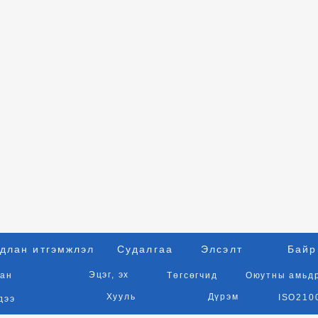
длан итгэмжлэл
Судалгаа
Элсэлт
Байр
Эцэг, эх
ан
Төгсөгчид
Оюутны амьд
Хууль
Дүрэм
ISO210
дээ