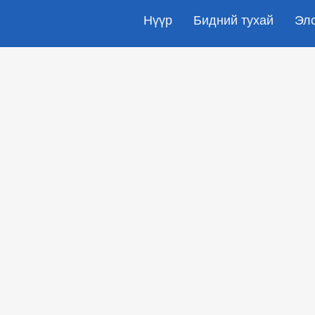
Нүүр
Бидний тухай
Эл