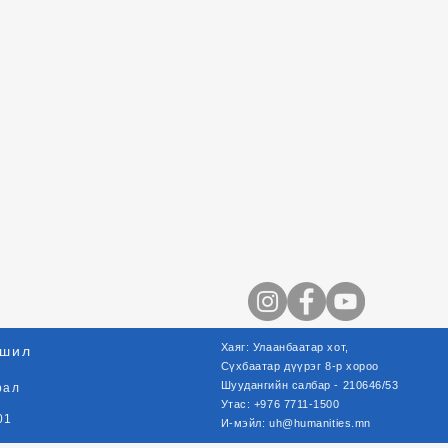
Хаяг: Улаанбаатар хот,
шил
Сүхбаатар
дүүрэг
8-р хороо
Шуудангийн салбар - 210646/53
рал
Утас: +976 7711-1500
01
И-мэйл:
uh@humanities.mn