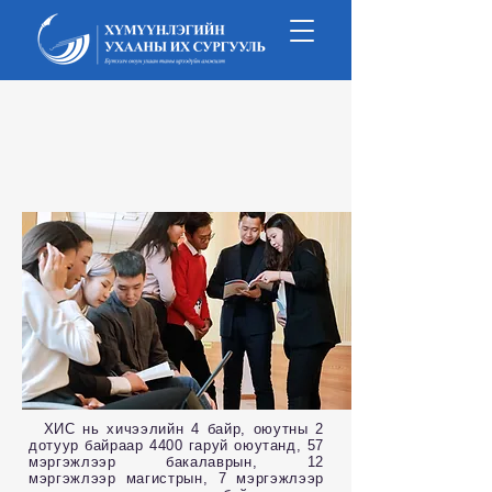
Би Хүмүүнлэгийн оюутан
ХИС нь хичээлийн 4 байр, оюутны 2
дотуур байраар 4400 гаруй оюутанд, 57
мэргэжлээр бакалаврын, 12
мэргэжлээр магистрын, 7 мэргэжлээр