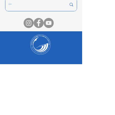
Оюутан
Эцэг, эх
Төгсөгчид
Оюутны амьдрал