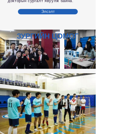
докторын сургалт явуулж байна.
Элсэлт
ЗУРГИЙН ЦОМОГ