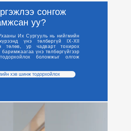
ргэжлээ сонгож
амжсан уу?
Ухааны Их Сургууль нь нийгмийн
хүрээнд үнэ төлбөргүй IX-XII
н төлөв, ур чадварт тохирох
 баримжаагаа үнэ төлбөргүйгээр
тодорхойлох боломжыг олгож
ийн хэв шинж тодорхойлох