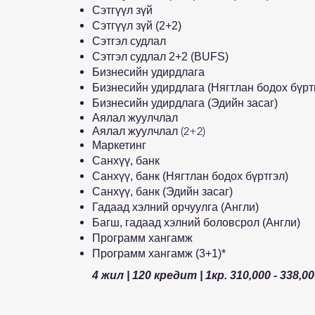
Сэтгүүл зүй
Сэтгүүл зүй (2+2)
Сэтгэл судлал
Сэтгэл судлал 2+2 (BUFS)
Бизнесийн удирдлага
Бизнесийн удирдлага (Нягтлан бодох бүрт
Бизнесийн удирдлага (Эдийн засаг)
Аялал жуулчлал
Аялал жуулчлал (2+2)
Маркетинг
Санхүү, банк
Санхүү, банк (Нягтлан бодох бүртгэл)
Санхүү, банк (Эдийн засаг)
Гадаад хэлний орчуулга (Англи)
Багш, гадаад хэлний боловсрол (Англи)
Программ хангамж
Программ хангамж (3+1)*
4 жил | 120 кредит | 1кр. 310,000 - 338,0