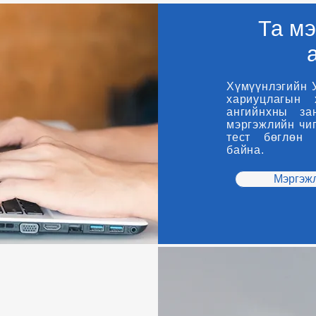
Та мэ
Хүмүүнлэгийн 
хариуцлагын 
ангийнхны за
мэргэжлийн чиг
тест бөглөн 
байна.
Мэргэжл