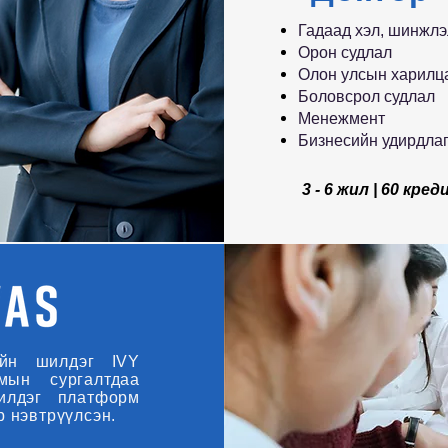
Гадаад хэл, шинжлэ
Орон судлал
Олон улсын харилц
Боловсрол судлал
Менежмент
Бизнесийн удирдла
3 - 6 жил | 60 креди
йн шилдэг IVY
мын сургалтдаа
илдэг платформ
 нэвтрүүлсэн.