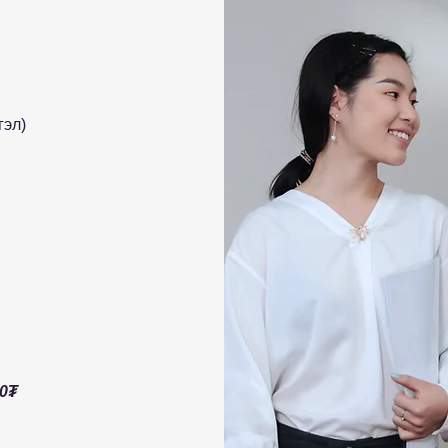
гэл)
00₮