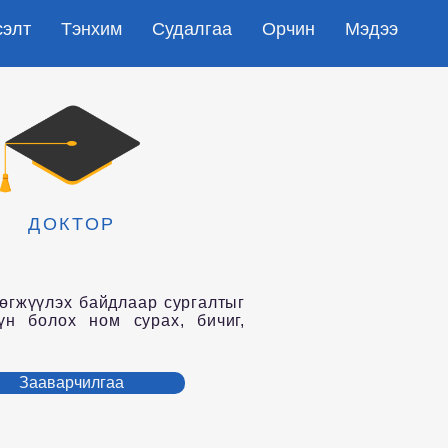
сэлт
Тэнхим
Судалгаа
Орчин
Мэдээ
ДОКТОР
өгжүүлэх байдлаар сургалтыг
үн болох ном сурах, бичиг,
.
Зааварчилгаа