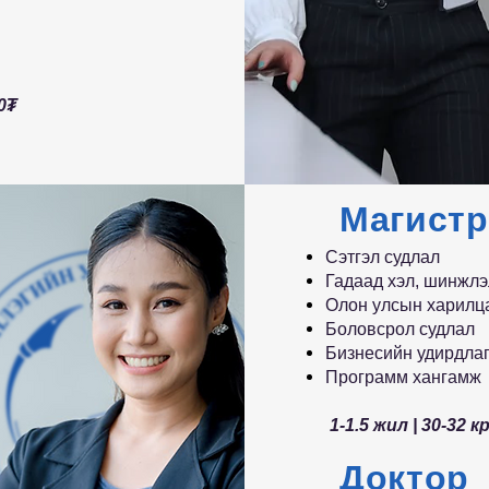
00₮
Магистр
Сэтгэл судлал
Гадаад хэл, шинжл
Олон улсын харилц
Боловсрол судлал
Бизнесийн удирдла
Программ хангамж
1-1.5 жил | 30-32 к
Доктор