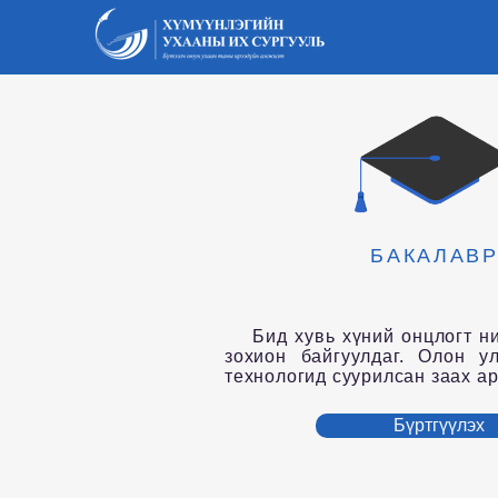
БАКАЛАВ
Бид хувь хүний онцлогт ний
зохион байгуулдаг. Олон у
технологид суурилсан заах ар
Бүртгүүлэх