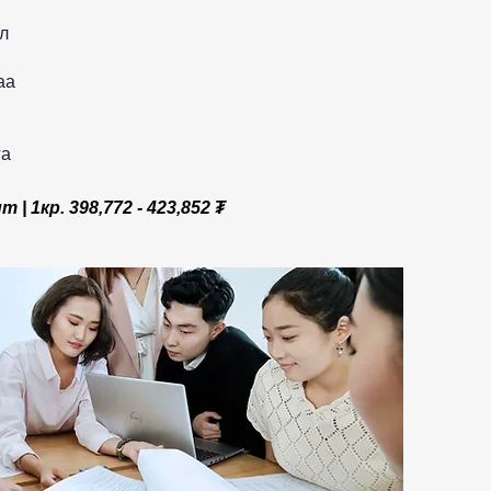
л
аа
га
т | 1кр. 398,772 - 423,852 ₮