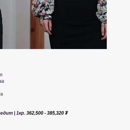
эл
аа
га
редит | 1кр.
362,500 - 385,320 ₮