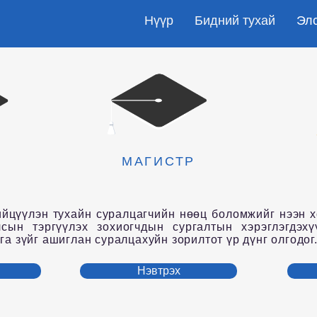
Нүүр
Бидний тухай
Эл
МАГИСТР
Р
цүүлэн тухайн суралцагчийн нөөц боломжийг нээн х
лсын тэргүүлэх зохиогчдын сургалтын хэрэглэгдэхү
га зүйг ашиглан суралцахуйн зорилтот үр дүнг олгодог
Нэвтрэх