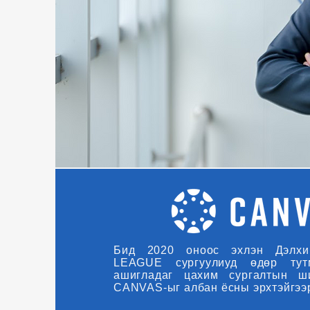
Бид 2020 оноос эхлэн Дэлхи
LEAGUE сургуулиуд өдөр тут
ашигладаг цахим сургалтын ш
CANVAS-ыг албан ёсны эрхтэйгээр