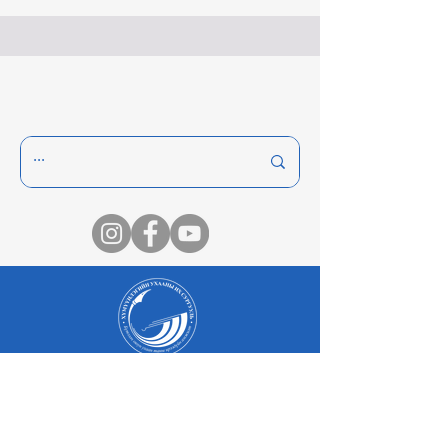
Оюутан