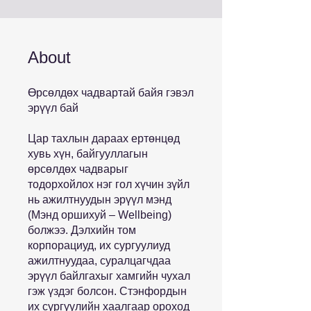
About
Өрсөлдөх чадвартай байя гэвэл
эрүүл бай
Цар тахлын дараах ертөнцөд
хувь хүн, байгууллагын
өрсөлдөх чадварыг
тодорхойлох нэг гол хүчин зүйл
нь ажилтнуудын эрүүл мэнд
(Мэнд оршихуй – Wellbeing)
болжээ. Дэлхийн том
корпорациуд, их сургуулиуд
ажилтнуудаа, суралцагчдаа
эрүүл байлгахыг хамгийн чухал
гэж үздэг болсон. Стэнфордын
их сургуулийн хаалгаар ороход