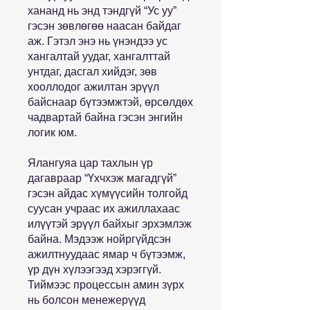
хананд нь энд тэндгүй “Ус уу”
гэсэн зөвлөгөө наасан байдаг
аж. Гэтэл энэ нь үнэндээ ус
хангалтай уудаг, хангалттай
унтдаг, дасгал хийдэг, зөв
хооллодог ажилтан эрүүл
байснаар бүтээмжтэй, өрсөлдөх
чадвартай байна гэсэн энгийн
логик юм.
Ялангуяа цар тахлын үр
дагавраар “Үхчхэж магадгүй”
гэсэн айдас хүмүүсийн толгойд
суусан учраас их ажиллахаас
илүүтэй эрүүл байхыг эрхэмлэж
байна. Мэдээж нойргүйдсэн
ажилтнуудаас ямар ч бүтээмж,
үр дүн хүлээгээд хэрэггүй.
Тиймээс процессын амин зүрх
нь болсон менежерүүд