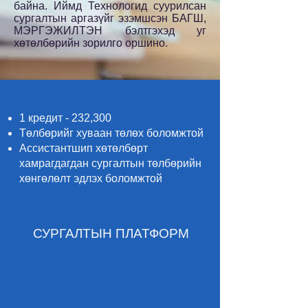
байна. Иймд Технологид суурилсан
сургалтын аргазүйг эзэмшсэн БАГШ,
МЭРГЭЖИЛТЭН бэлтгэхэд уг
хөтөлбөрийн зорилго оршино.
1 кредит - 232,300
Төлбөрийг хуваан төлөх боломжтой
Ассистантшип хөтөлбөрт
хамрагдагдан сургалтын төлбөрийн
хөнгөлөлт эдлэх боломжтой
СУРГАЛТЫН ПЛАТФОРМ