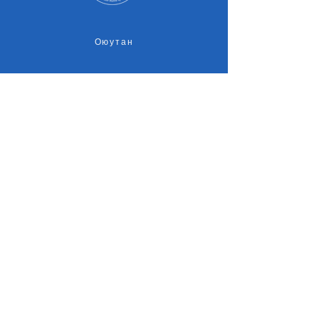
Оюутан
Эцэг, эх
Төгсөгчид
Оюутны амьдрал
Магадлан итгэмжлэл
Судалгаа
Элсэлт
Байршил