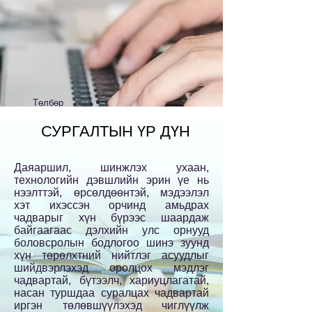
Төлбөр
50,000
СУРГАЛТЫН ҮР ДҮН
₮
Даяаршил, шинжлэх ухаан,
технологийн дэвшлийн эрин үе нь
нээлттэй, өрсөлдөөнтэй, мэдээлэл
хэт ихэссэн орчинд амьдрах
чадварыг хүн бүрээс шаардаж
байгаагаас дэлхийн улс орнууд
боловсролын бодлогоо шинэ зуунд
хүн төрөлхтний нийтлэг асуудлыг
шийдвэрлэхэд оролцох мэдлэг
чадвартай, бүтээлч, хариуцлагатай,
насан туршдаа суралцах чадвартай
иргэн төлөвшүүлэхэд чиглүүлж