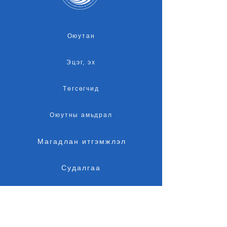
Оюутан
Эцэг, эх
Төгсөгчид
Оюутны амьдрал
Магадлан итгэмжлэл
Судалгаа
Элсэлт
Байршил