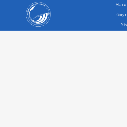
Мага
Оюут
Мэ