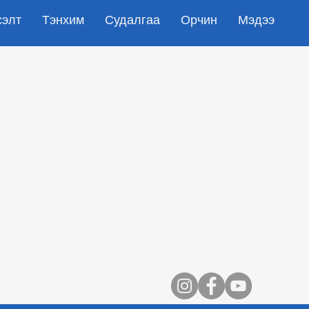
сэлт
Тэнхим
Судалгаа
Орчин
Мэдээ