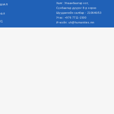
Хаяг: Улаанбаатар хот,
шил
Сүхбаатар
дүүрэг
8-р хороо
Шуудангийн салбар - 210646/53
рал
Утас: +976 7711-1500
01
И-мэйл:
uh@humanities.mn