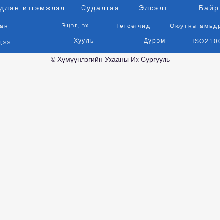
длан итгэмжлэл
Судалгаа
Элсэлт
Байр
Эцэг, эх
ан
Төгсөгчид
Оюутны амьд
Хууль
Дүрэм
ISO210
дээ
© Хүмүүнлэгийн Ухааны Их Сургууль