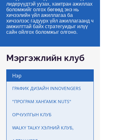
лидерүүдтэй уузах, хамтран ажиллах
боломжийг олгох бөгөөд энэ нь
хичээлийн үйл ажиллагаа ба
хичээлээс гадуурх үйл ажиллагаанд ч
амжилттай байх стратегуидыг илүү
сайн ойлгох боломжыг олгоно.
Мэргэжлийн клуб
Нэр
ГРАФИК ДИЗАЙН INNOVENGERS
"ПРОГРАМ ХАНГАМЖ NUTS"
ОРЧУУЛГЫН КЛУБ
WALKY TALKY ХЭЛНИЙ КЛУБ,