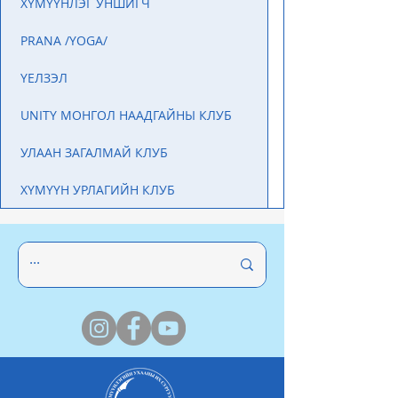
ХҮМҮҮНЛЭГ УНШИГЧ
PRANA /YOGA/
ҮЕЛЗЭЛ
UNITY МОНГОЛ НААДГАЙНЫ КЛУБ
УЛААН ЗАГАЛМАЙ КЛУБ
ХҮМҮҮН УРЛАГИЙН КЛУБ