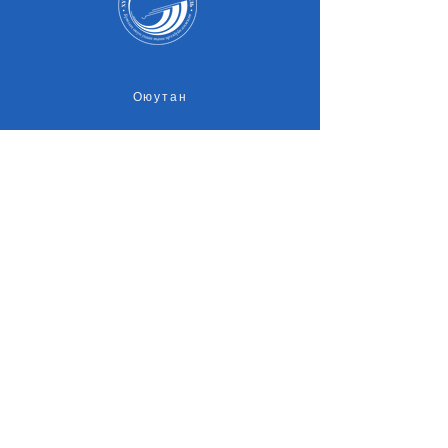
Оюутан
Эцэг, эх
Төгсөгчид
Оюутны амьдрал
Магадлан итгэмжлэл
Судалгаа
Элсэлт