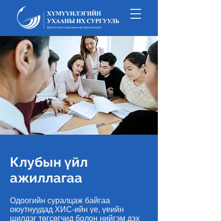
Клубын үйл
ажиллагаа
Одоогийн суралцаж байгаа
оюутнуудад ХИС-ийн үе, үеийн
шилдэг төгсөгчид болон нийгэм дэх