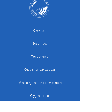
Оюутан
Эцэг, эх
Төгсөгчид
Оюутны амьдрал
Магадлан итгэмжлэл
Судалгаа
Элсэлт