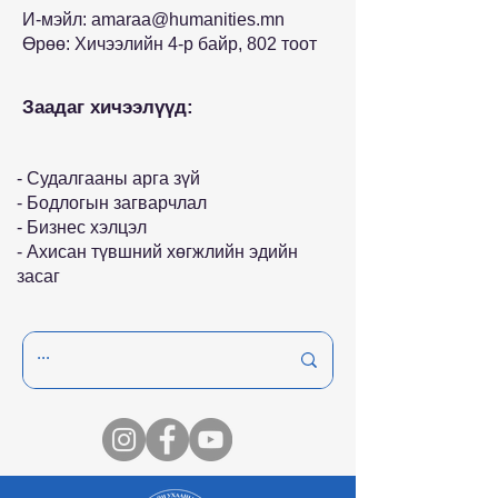
И-мэйл:
amaraa@humanities.mn
Өрөө: Хичээлийн 4-р байр, 802 тоот
Заадаг хичээлүүд:
- Судалгааны арга зүй
- Бодлогын загварчлал
- Бизнес хэлцэл
- Ахисан түвшний хөгжлийн эдийн
засаг