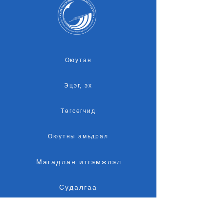
Оюутан
Эцэг, эх
Төгсөгчид
Оюутны амьдрал
Магадлан итгэмжлэл
Судалгаа
Элсэлт