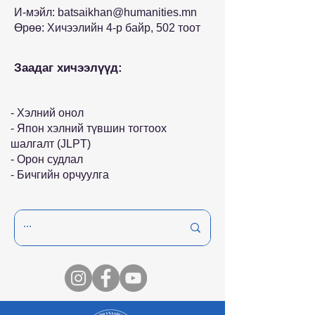
И-мэйл:
batsaikhan@humanities.mn
Өрөө: Хичээлийн 4-р байр, 502 тоот
Заадаг хичээлүүд:
- Хэлний онол
- Япон хэлний түвшин тогтоох
шалгалт (JLPT)
- Орон судлал
- Бичгийн орчуулга