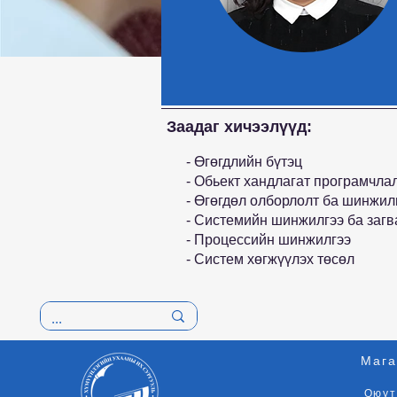
Заадаг хичээлүүд:
- Өгөгдлийн бүтэц
- Обьект хандлагат програмчла
- Өгөгдөл олборлолт ба шинжил
- Системийн шинжилгээ ба заг
- Процессийн шинжилгээ
- Систем хөгжүүлэх төсөл
Мага
Оюут