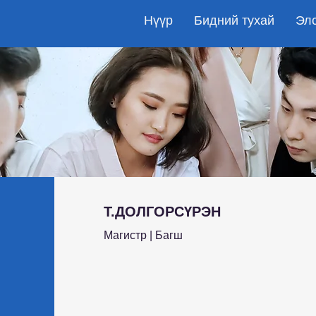
Нүүр
Бидний тухай
Эл
Т.ДОЛГОРСҮРЭН
Магистр | Багш