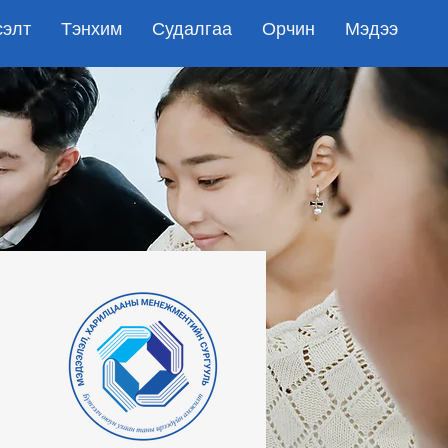
сэлт
Тэнхим
Судалгаа
Орчин
Мэдээ