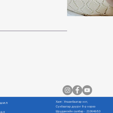
Хаяг: Улаанбаатар хот,
шил
Сүхбаатар
дүүрэг
8-р хороо
Шуудангийн салбар - 210646/53
рал