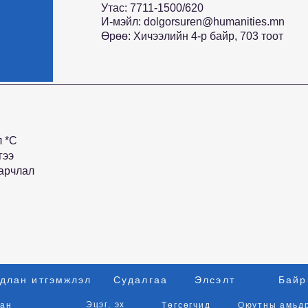
Утас: 7711-1500/620
И-мэйл:
dolgorsuren@humanities.mn
Өрөө: Хичээлийн 4-р байр, 703 тоот
л *C
гээ
варчлал
длан итгэмжлэл
Судалгаа
Элсэлт
Байр
Эцэг, эх
ан
Төгсөгчид
Оюутны амьд