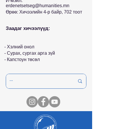
И-мэйл:
erdenetsetseg@humanities.mn
Өрөө: Хичээлийн 4-р байр, 702 тоот
Заадаг хичээлүүд:
- Хэлний онол
- Сурах, сургах арга зүй
- Капстоун төсөл