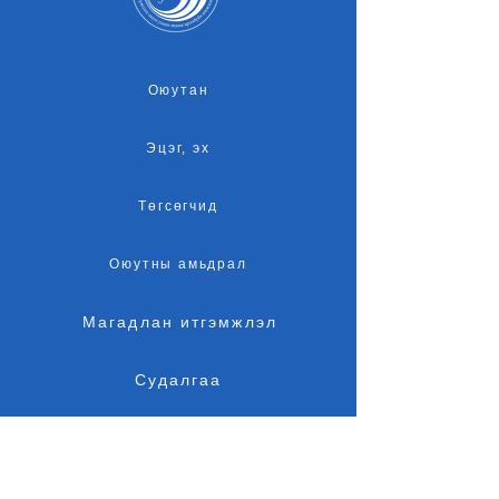
Оюутан
Эцэг, эх
Төгсөгчид
Оюутны амьдрал
Магадлан итгэмжлэл
Судалгаа
Элсэлт
Байршил