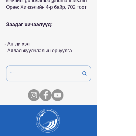
И-мэйл:
gundsamba@humanities.mn
Өрөө: Хичээлийн 4-р байр, 702 тоот
Заадаг хичээлүүд:
- Англи хэл
- Аялал жуулчлалын орчуулга