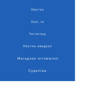
Оюутан
Эцэг, эх
Төгсөгчид
Оюутны амьдрал
Магадлан итгэмжлэл
Судалгаа
Элсэлт
Байршил