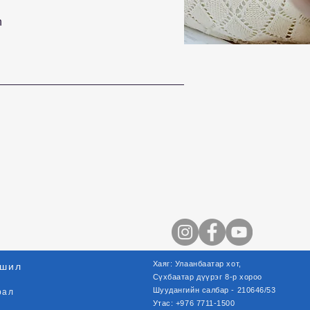
n
Хаяг: Улаанбаатар хот,
шил
Сүхбаатар
дүүрэг
8-р хороо
Шуудангийн салбар - 210646/53
рал
Утас: +976 7711-1500