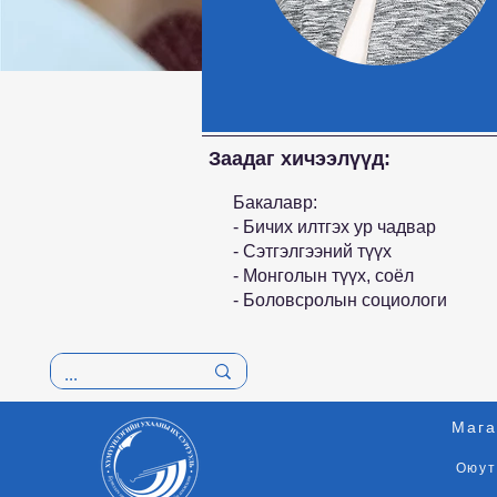
Заадаг хичээлүүд:
Бакалавр:
- Бичих илтгэх ур чадвар
- Сэтгэлгээний түүх
- Монголын түүх, соёл
- Боловсролын социологи
Мага
Оюут