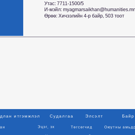
Утас: 7711-1500/5
И-мэйл:
myagmarsaikhan@humanities.m
Өрөө: Хичээлийн 4-р байр, 503 тоот
длан итгэмжлэл
Судалгаа
Элсэлт
Байр
Эцэг, эх
ан
Төгсөгчид
Оюутны амьд