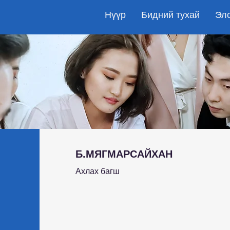
Нүүр
Бидний тухай
Эл
Б.МЯГМАРСАЙХАН
Ахлах багш