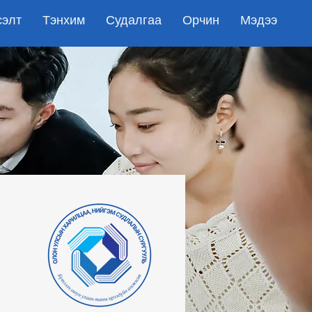
сэлт
Тэнхим
Судалгаа
Орчин
Мэдээ