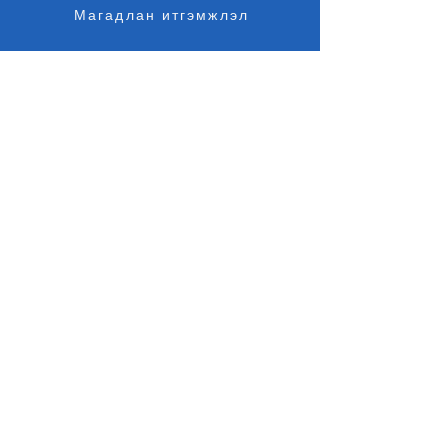
Магадлан итгэмжлэл
Судалгаа
Элсэлт
Байршил
Мэдээ
Хууль
Дүрэм
ISO21001
Хаяг: Улаанбаатар хот, Сүхбаатар
дүүрэг