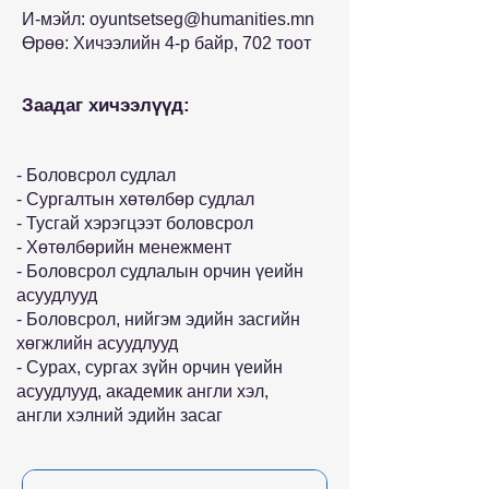
И-мэйл:
oyuntsetseg@humanities.mn
Өрөө: Хичээлийн 4-р байр, 702 тоот
Заадаг хичээлүүд:
- Боловсрол судлал
- Сургалтын хөтөлбөр судлал
- Тусгай хэрэгцээт боловсрол
- Хөтөлбөрийн менежмент
- Боловсрол судлалын орчин үеийн
асуудлууд
- Боловсрол, нийгэм эдийн засгийн
хөгжлийн асуудлууд
- Сурах, сургах зүйн орчин үеийн
асуудлууд, академик англи хэл,
англи хэлний эдийн засаг