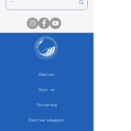
Оюутан
Эцэг, эх
Төгсөгчид
Оюутны амьдрал