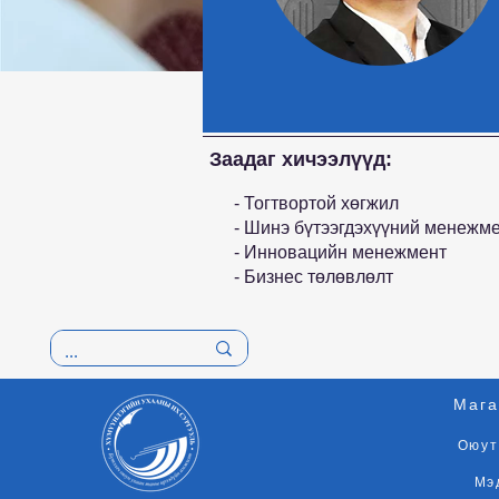
Заадаг хичээлүүд:
- Тогтвортой хөгжил
- Шинэ бүтээгдэхүүний менежм
- Инновацийн менежмент
- Бизнес төлөвлөлт
Мага
Оюут
Мэ