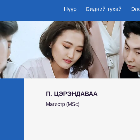
Нүүр
Бидний тухай
Эл
П. ЦЭРЭНДАВАА
Магистр (MSc)