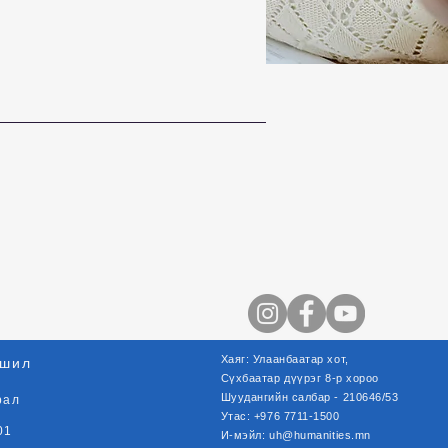
Хаяг: Улаанбаатар хот,
шил
Сүхбаатар
дүүрэг
8-р хороо
Шуудангийн салбар - 210646/53
рал
Утас: +976 7711-1500
01
И-мэйл:
uh@humanities.mn