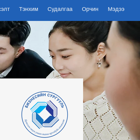
сэлт
Тэнхим
Судалгаа
Орчин
Мэдээ