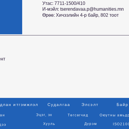
Утас: 7711-1500/410
И-мэйл:
tserendavaa.p@humanities.mn
Өрөө: Хичээлийн 4-р байр, 802 тоот
ент
длан итгэмжлэл
Судалгаа
Элсэлт
Байр
Эцэг, эх
ан
Төгсөгчид
Оюутны амьд
Хууль
Дүрэм
ISO210
дээ