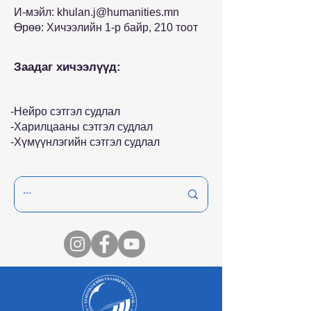
И-мэйл:
khulan.j@humanities.mn
Өрөө: Хичээлийн 1-р байр, 210 тоот
Заадаг хичээлүүд:
-Нейро сэтгэл судлал
-Харилцааны сэтгэл судлал
-Хүмүүнлэгийн сэтгэл судлал