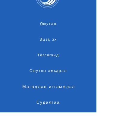
Оюутан
Эцэг, эх
Төгсөгчид
Оюутны амьдрал
Магадлан итгэмжлэл
Судалгаа
Элсэлт
Байршил