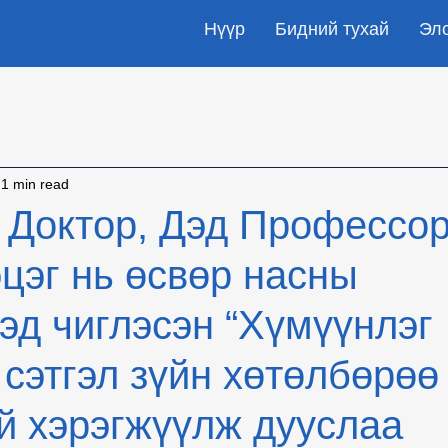
Нүүр
Бидний тухай
Эл
1 min read
Доктор, Дэд Профессор
цэг нь өсвөр насны
эд чиглэсэн “Хүмүүнлэг
 сэтгэл зүйн хөтөлбөрөө
й хэрэгжүүлж дууслаа