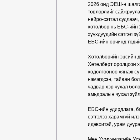
2026 онд ЭЕШ-н шалга
төвлөрлийг сайжруула
нейро-сэтгэл судлаач,
хөтөлбөр нь ЕБС-ийн 
хүүхдүүдийн сэтгэл зү
ЕБС-ийн орчинд төдий
Хөтөлбөрийн эцсийн д
Хөтөлбөрт оролцсон хү
хөдөлгөөнөө хянаж су
нэмэгдсэн, тайван бо
чадвар хэр чухал боло
амьдралын чухал зүйлс
ЕБС-ийн удирдлага, ба
сэтгэлээ харамгүй илэ
идэвхитэй, урам дүүр
Мөн Хүмүүнлэгийн Уха