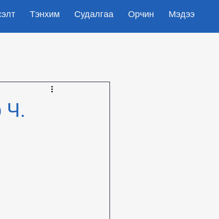
сэлт
Тэнхим
Судалгаа
Орчин
Мэдээ
 Ч.