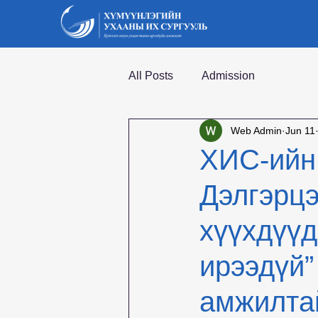
All Posts
Admission
Web Admin
Jun 11
ХИС-ийн 
Дэлгэрцэ
хүүхдүүд
ирээдүй”
амжилта