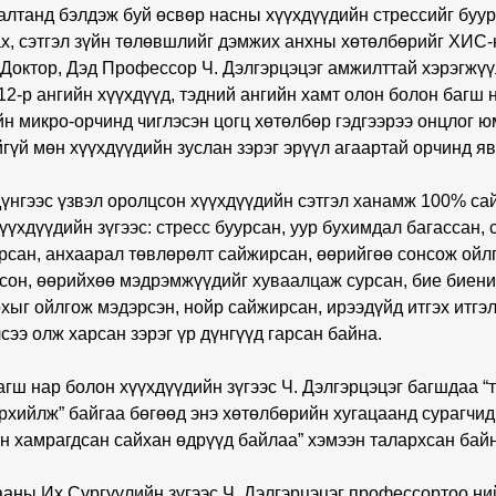
лтанд бэлдэж буй өсвөр насны хүүхдүүдийн стрессийг буур
х, сэтгэл зүйн төлөвшлийг дэмжих анхны хөтөлбөрийг ХИС-н
 Доктор, Дэд Профессор Ч. Дэлгэрцэцэг амжилттай хэрэгжүү
12-р ангийн хүүхдүүд, тэдний ангийн хамт олон болон багш 
йн микро-орчинд чиглэсэн цогц хөтөлбөр гэдгээрээ онцлог ю
гүй мөн хүүхдүүдийн зуслан зэрэг эрүүл агаартай орчинд я
үнгээс үзвэл оролцсон хүүхдүүдийн сэтгэл ханамж 100% сай
үхдүүдийн зүгээс: стресс буурсан, уур бухимдал багассан, 
рсан, анхаарал төвлөрөлт сайжирсан, өөрийгөө сонсож ойлг
лсон, өөрийхөө мэдрэмжүүдийг хуваалцаж сурсан, бие биени
хыг ойлгож мэдэрсэн, нойр сайжирсан, ирээдүйд итгэх итгэл
ээ олж харсан зэрэг үр дүнгүүд гарсан байна.
гш нар болон хүүхдүүдийн зүгээс Ч. Дэлгэрцэцэг багшдаа “
рхийлж” байгаа бөгөөд энэ хөтөлбөрийн хугацаанд сурагчид 
эн хамрагдсан сайхан өдрүүд байлаа” хэмээн талархсан бай
аны Их Сургуулийн зүгээс Ч. Дэлгэрцэцэг профессортоо ни