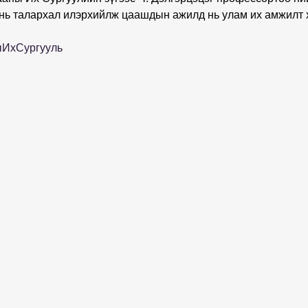
 нь талархал илэрхийлж цаашдын ажилд нь улам их амжилт 
ыИхСургууль