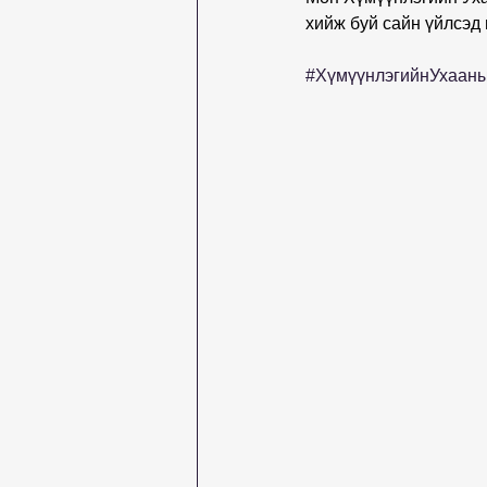
хийж буй сайн үйлсэд
#ХүмүүнлэгийнУхаан