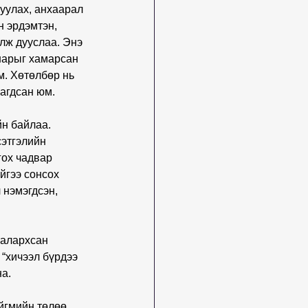
уулах, анхаарал 
 эрдэмтэн, 
лж дууслаа. Энэ 
нарыг хамарсан 
м. Хөтөлбөр нь 
вагдсан юм.
н байлаа. 
сэтгэлийн 
ох чадвар 
йгээ сонсох 
 нэмэгдсэн, 
талархсан 
“хичээл бүрдээ 
на.
йгмийн төлөө 