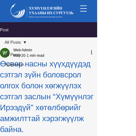
Post
All Posts
Web Admin
All Posts
May 20
1 min read
Өсвөр насны хүүхдүүдэд
Admission
сэтгэл зүйн боловсрол
олгох болон хөгжүүлэх
сэтгэл заслын “Хүмүүнлэг
Ирээдүй” хөтөлбөрийг
амжилттай хэрэгжүүлж
байна.