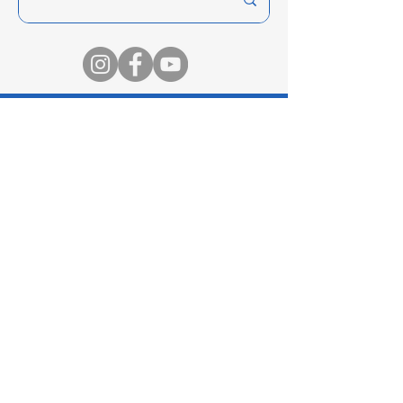
АМЖИЛТТАЙ ЗОХИОН
БАЙГУУЛЛАА
Оюутан
Эцэг, эх
Төгсөгчид
Оюутны амьдрал