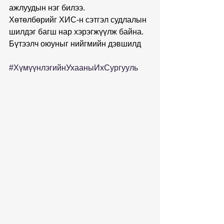
ажлуудын нэг билээ. 
Хөтөлбөрийг ХИС-н сэтгэл судлалын 
шилдэг багш нар хэрэгжүүлж байна.
Бүтээлч оюуныг нийгмийн дэвшилд
#ХүмүүнлэгийнУхааныИхСургууль