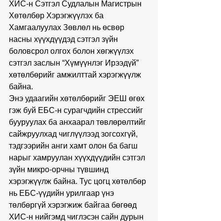
ХИС-н Сэтгэл Судлалын Магистрын 
Хөтөлбөр Хэрэгжүүлэх ба 
Хамгаалуулах Зөвлөл нь өсвөр 
насны хүүхдүүдэд сэтгэл зүйн 
боловсрол олгох болон хөгжүүлэх 
сэтгэл заслын “Хүмүүнлэг Ирээдүй” 
хөтөлбөрийг амжилттай хэрэгжүүлж 
байна. 
Энэ удаагийн хөтөлбөрийг ЭЕШ өгөх 
гэж буй ЕБС-н сурагчдийн стрессийг 
бууруулах ба анхаарал төвлөрөлтийг 
сайжруулхад чиглүүлээд зогсохгүй, 
тэдгээрийн анги хамт олон ба багш 
нарыг хамруулан хүүхдүүдийн сэтгэл 
зүйн микро-орчны түвшинд 
хэрэгжүүлж байна. Тус цогц хөтөлбөр 
нь ЕБС-үүдийн урилгаар үнэ 
төлбөргүй хэрэгжиж байгаа бөгөөд 
ХИС-н нийгэмд чиглэсэн сайн дурын 