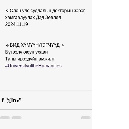
🔹Олон улс судлалын докторын зэрэг 
хамгаалуулах Дэд Зөвлөл
2024.11.19
🔹БИД ХҮМҮҮНЛЭГЧҮҮД 🔹
Бүтээлч оюун ухаан
Таны ирээдүйн амжилт
#UniversityoftheHumanities