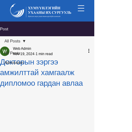
Post
All Posts
Web Admin
All Posts
Nov 19, 2024
1 min read
Докторын зэргээ
Admission
амжилттай хамгаалж
дипломоо гардан авлаа