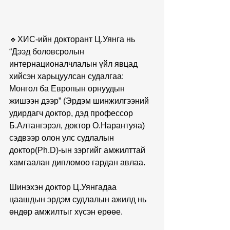
🔹ХИС-ийн докторант Ц.Уянга нь 
“Дээд боловсролын 
интернационалчлалын үйл явцад 
хийсэн харьцуулсан судалгаа: 
Монгол ба Европын орнуудын 
жишээн дээр” (Эрдэм шинжилгээний 
удирдагч доктор, дэд профессор 
Б.Алтангэрэл, доктор О.Нарантуяа) 
сэдвээр олон улс судлалын 
доктор(Ph.D)-ын зэргийг амжилттай 
хамгаалан дипломоо гардан авлаа. 
Шинэхэн доктор Ц.Уянгадаа 
цаашдын эрдэм судлалын ажилд нь 
өндөр амжилтыг хүсэн ерөөе.